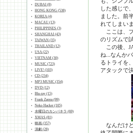
も、シンプル
DUBAI (8)
した感じで
HONG KONG (538)
ました。前半
KOREA (4)
MACAU (13)
れてしまい
PHILIPPINES (3)
ここは、プ
SHANGHAI (43)
のリズムで
TAIWAN (35)
THAILAND (12)
この後、JA
USA (22)
ね...なん
VIETNAM (30)
るトライを
MUSIC (723)
アタックで
LIVE! (103)
CD (234)
MP3 MUSIC (354)
DVD (12)
Blu-ray (15)
Frank Zappa (99)
Neko Hacker (105)
水曜日のカンパネラ (69)
XMAS (81)
映画 (357)
なんだけどな
演劇 (28)
終了間際に