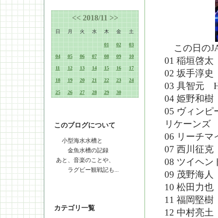
<<
2018/11
>>
日
月
火
水
木
金
土
01
02
03
この日のJA
04
05
06
07
08
09
10
01 稲垣啓
11
12
13
14
15
16
17
02 坂手淳
18
19
20
21
22
23
24
03 具智元 H
25
26
27
28
29
30
04 姫野和
05 ヴィン
リケーンズ 
このブログについて
06 リーチ
小型海水水槽と
07 西川征
金魚水槽の記録
あと、音楽のことや、
08 ツイヘ
ラグビー観戦記も...
09 茂野海
10 松田力
11 福岡堅
カテゴリ一覧
12 中村亮