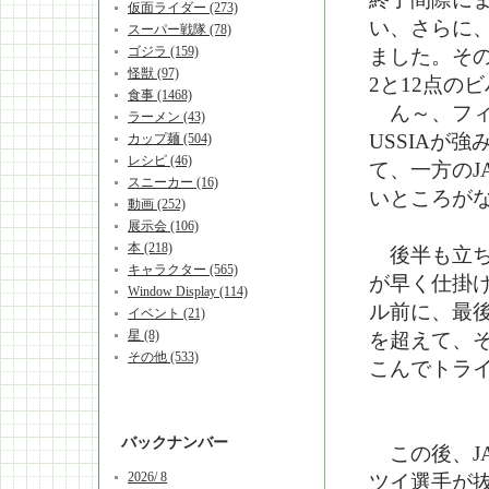
仮面ライダー (273)
い、さらに
スーパー戦隊 (78)
ゴジラ (159)
ました。その
怪獣 (97)
2と12点の
食事 (1468)
ん～、フィ
ラーメン (43)
USSIAが
カップ麺 (504)
レシピ (46)
て、一方のJ
スニーカー (16)
いところが
動画 (252)
展示会 (106)
本 (218)
後半も立ち上
キャラクター (565)
が早く仕掛け
Window Display (114)
ル前に、最
イベント (21)
星 (8)
を超えて、
その他 (533)
こんでトラ
バックナンバー
この後、JA
2026/ 8
ツイ選手が抜