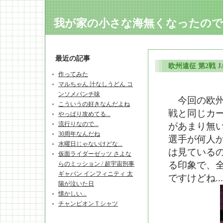
我が家の小さな海無くなったので..
最近の記事
欧州遠征 第2戦 JAP
作ってみた
マルちゃん 汁なしうどん コ
ンソメパンチ味
今回の欧州
こういうの好きなんだよね
戦と同じカー
やっぱり攻めてる...
流行りなので...
があまり無
30周年なんだね
選手が何人
水曜日じゃないけどな...
は見ている
仮面ライダーゼッツ さよな
る印象で、
らのミッション / 超宇宙刑事
ギャバン インフィニティ 太
ですけどね.
陽が泣いた日
懐かしい...
チャンピオンＴシャツ