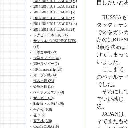
2015-2016 TOP LEAGUE (24)
目したいと
2014-2015 TOP LEAGUE (21)
2013-2014 TOP LEAGUE (5)
RUSSIA
2012-2013 TOP LEAGUE (2)
2011-2012 TOP LEAGUE (14)
タックもテ
2010-2011 TOP LEAGUE (8)
で体をガシ
ラグビー日本代表 (215)
たのはRUS
サンウルブズ/SUNWOLVES
3点を決めま
(88)
日本選手権 (29)
けてしまっ
大学ラグビー (42)
いました。
高校ラグビー (2)
ここまで、J
HK Premiership (23)
オープン戦 (14)
のペナルテ
海水水槽 (281)
でした。
金魚水槽 (18)
それにしても
ベルツノガエル (74)
ザリガニ (10)
でいい感じ、
動物園・水族館 (89)
況。
生き物 (168)
JAPANは
花 (186)
ィでまたも
観光地 (380)
CAMBODIA (10)