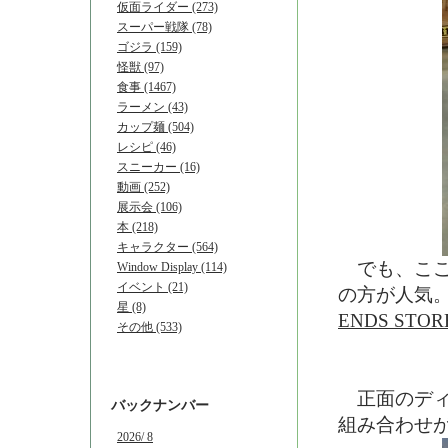
仮面ライダー (273)
スーパー戦隊 (78)
ゴジラ (159)
怪獣 (97)
食事 (1467)
ラーメン (43)
カップ麺 (504)
レシピ (46)
スニーカー (16)
動画 (252)
展示会 (106)
本 (218)
キャラクター (564)
でも、ここ韓
Window Display (114)
イベント (21)
の方が人気
星 (8)
ENDS STOR
その他 (533)
正面のディ
バックナンバー
組み合わせ
2026/ 8