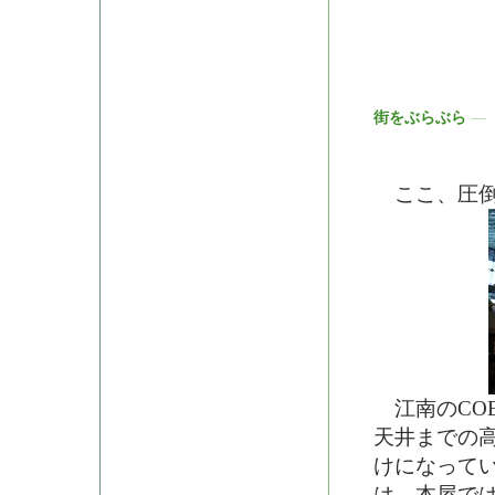
街をぶらぶら
―
ここ、圧倒さ
江南のCOE
天井までの高
けになって
は、本屋で