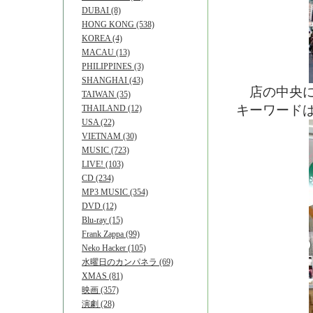
DUBAI (8)
HONG KONG (538)
KOREA (4)
MACAU (13)
PHILIPPINES (3)
SHANGHAI (43)
店の中央に
TAIWAN (35)
キーワード
THAILAND (12)
USA (22)
VIETNAM (30)
MUSIC (723)
LIVE! (103)
CD (234)
MP3 MUSIC (354)
DVD (12)
Blu-ray (15)
Frank Zappa (99)
Neko Hacker (105)
水曜日のカンパネラ (69)
XMAS (81)
映画 (357)
演劇 (28)