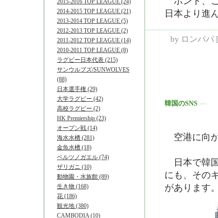
ホント、こ
2015-2016 TOP LEAGUE (24)
2014-2015 TOP LEAGUE (21)
日本より進
2013-2014 TOP LEAGUE (5)
2012-2013 TOP LEAGUE (2)
by
ロンパパ
2011-2012 TOP LEAGUE (14)
2010-2011 TOP LEAGUE (8)
ラグビー日本代表 (215)
サンウルブズ/SUNWOLVES
(88)
日本選手権 (29)
大学ラグビー (42)
韓国のSNS
―
高校ラグビー (2)
HK Premiership (23)
オープン戦 (14)
空港に向か
海水水槽 (281)
金魚水槽 (18)
ベルツノガエル (74)
日本で韓国由
ザリガニ (10)
にも、その
動物園・水族館 (89)
があります
生き物 (168)
花 (186)
観光地 (380)
CAMBODIA (10)