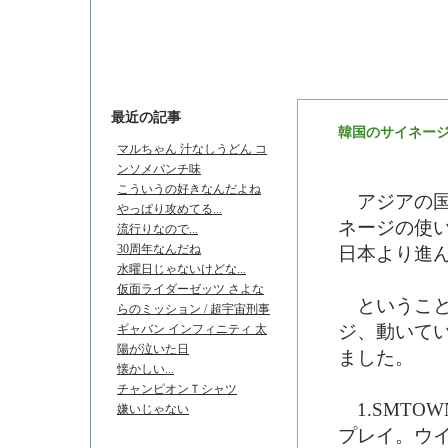
我が家の小さな海無くなったので..
最近の記事
韓国のサイネー
マルちゃん 汁なしうどん コ
ンソメパンチ味
こういうの好きなんだよね
アジアの国
やっぱり攻めてる...
ネージの使
流行りなので...
30周年なんだね
日本より進
水曜日じゃないけどな...
仮面ライダーゼッツ さよな
ということ
らのミッション / 超宇宙刑事
ジ、動いてい
ギャバン インフィニティ 太
陽が泣いた日
ました。
懐かしい...
チャンピオンＴシャツ
1.SMTOW
嫌いじゃない
プレイ。ウ