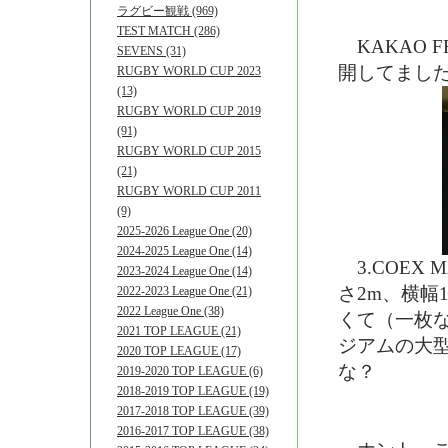
ラグビー観戦 (969)
TEST MATCH (286)
KAKAO F
SEVENS (31)
開してまし
RUGBY WORLD CUP 2023
(13)
RUGBY WORLD CUP 2019
(91)
RUGBY WORLD CUP 2015
(21)
RUGBY WORLD CUP 2011
(9)
2025-2026 League One (20)
2024-2025 League One (14)
3.COEX
2023-2024 League One (14)
さ2m、横幅
2022-2023 League One (21)
2022 League One (38)
くて（一枚
2021 TOP LEAGUE (21)
ジアムの大
2020 TOP LEAGUE (17)
な？
2019-2020 TOP LEAGUE (6)
2018-2019 TOP LEAGUE (19)
2017-2018 TOP LEAGUE (39)
2016-2017 TOP LEAGUE (38)