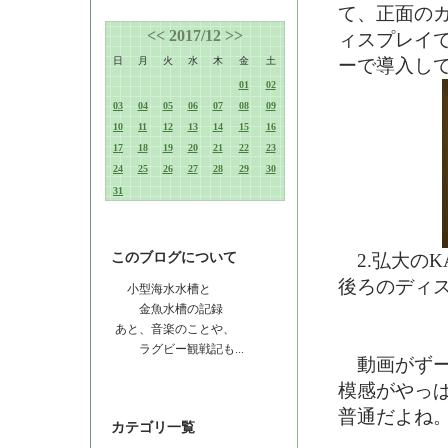
て、正面の
<<
2017/12
>>
ィスプレイ
日
月
火
水
木
金
土
ーで導入し
01
02
03
04
05
06
07
08
09
10
11
12
13
14
15
16
17
18
19
20
21
22
23
24
25
26
27
28
29
30
31
このブログについて
2.弘大のKA
後ろのディ
小型海水水槽と
金魚水槽の記録
あと、音楽のことや、
ラグビー観戦記も...
動画がずー
模感がやっ
普通だよね
カテゴリ一覧