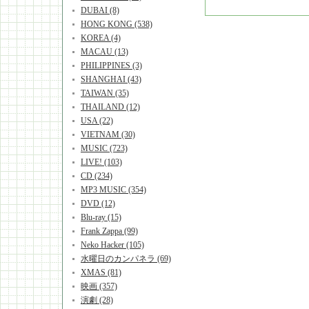
DUBAI (8)
HONG KONG (538)
KOREA (4)
MACAU (13)
PHILIPPINES (3)
SHANGHAI (43)
TAIWAN (35)
THAILAND (12)
USA (22)
VIETNAM (30)
MUSIC (723)
LIVE! (103)
CD (234)
MP3 MUSIC (354)
DVD (12)
Blu-ray (15)
Frank Zappa (99)
Neko Hacker (105)
水曜日のカンパネラ (69)
XMAS (81)
映画 (357)
演劇 (28)