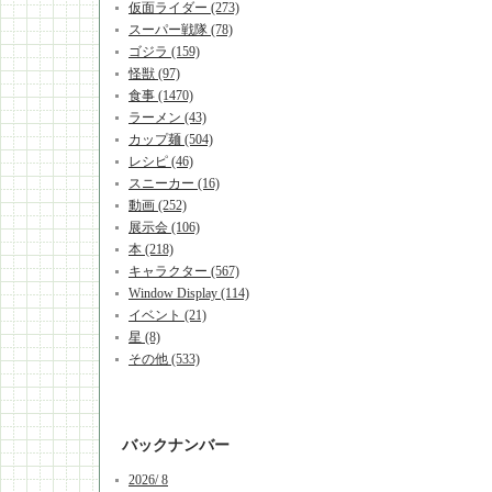
仮面ライダー (273)
スーパー戦隊 (78)
ゴジラ (159)
怪獣 (97)
食事 (1470)
ラーメン (43)
カップ麺 (504)
レシピ (46)
スニーカー (16)
動画 (252)
展示会 (106)
本 (218)
キャラクター (567)
Window Display (114)
イベント (21)
星 (8)
その他 (533)
バックナンバー
2026/ 8