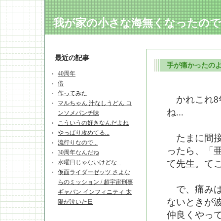
我が家の小さな海無くなったので..
最近の記事
手が痛かったのよ.
40周年
倍
作ってみた
かれこれ8
マルちゃん 汁なしうどん コ
ね...
ンソメパンチ味
こういうの好きなんだよね
やっぱり攻めてる...
たまに間接
流行りなので...
ったら、「
30周年なんだね
て先生。て
水曜日じゃないけどな...
仮面ライダーゼッツ さよな
らのミッション / 超宇宙刑事
で、痛みは
ギャバン インフィニティ 太
ないときが
陽が泣いた日
仲良くやっ