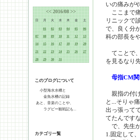
いの痛みが
<<
2016/08
>>
ここまで痛
リニックで
日
月
火
水
木
金
土
で、良く分
01
02
03
04
05
06
科の部長を
07
08
09
10
11
12
13
14
15
16
17
18
19
20
21
22
23
24
25
26
27
てことで、
28
29
30
31
を見るなり
母指CM関
このブログについて
小型海水水槽と
親指の付け
金魚水槽の記録
と...そり
あと、音楽のことや、
出っ張って
ラグビー観戦記も...
てたんです
で、先生か
1.固定して
カテゴリ一覧